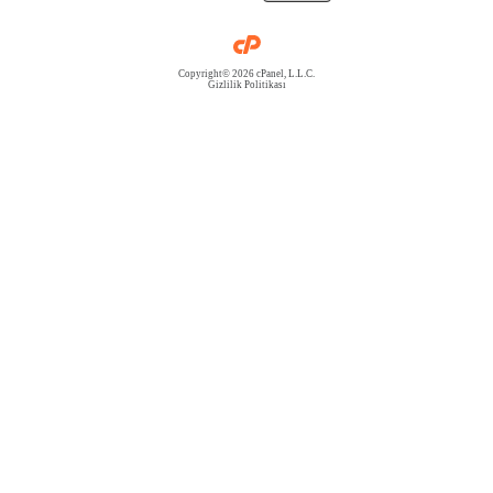
Copyright© 2026 cPanel, L.L.C.
Gizlilik Politikası