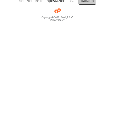
Selezionare le impostazioni locali:
italiano
Copyright© 2026 cPanel, L.L.C.
Privacy Policy