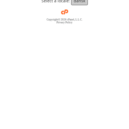
Select a locale:
dansk
Copyright© 2026 cPanel, L.L.C.
Privacy Policy